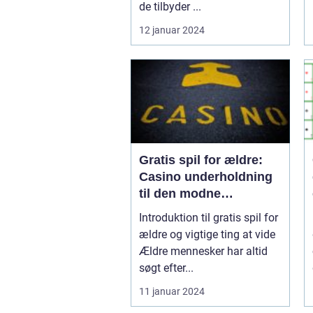
de tilbyder ...
12 januar 2024
Gratis spil for ældre:
Casino underholdning
til den modne
generation
Introduktion til gratis spil for
ældre og vigtige ting at vide
Ældre mennesker har altid
søgt efter...
11 januar 2024