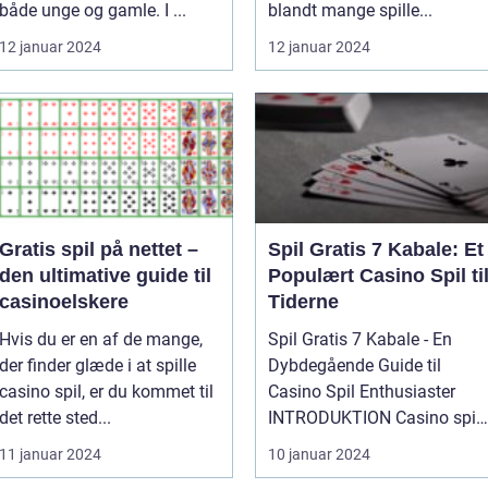
både unge og gamle. I ...
blandt mange spille...
12 januar 2024
12 januar 2024
Gratis spil på nettet –
Spil Gratis 7 Kabale: Et
den ultimative guide til
Populært Casino Spil ti
casinoelskere
Tiderne
Hvis du er en af de mange,
Spil Gratis 7 Kabale - En
der finder glæde i at spille
Dybdegående Guide til
casino spil, er du kommet til
Casino Spil Enthusiaster
det rette sted...
INTRODUKTION Casino spil
h...
11 januar 2024
10 januar 2024