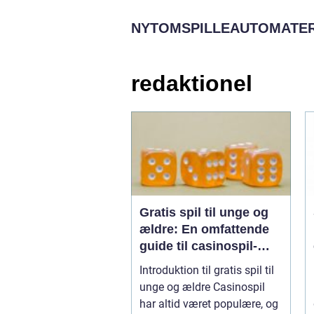
NYTOMSPILLEAUTOMATER
redaktionel
Gratis spil til unge og
ældre: En omfattende
guide til casinospil-
entusiaster
Introduktion til gratis spil til
unge og ældre Casinospil
har altid været populære, og