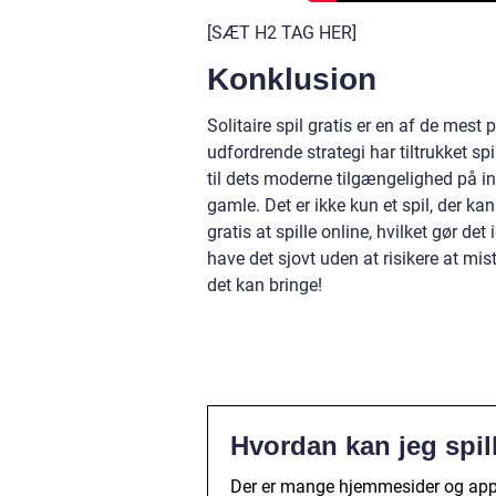
[SÆT H2 TAG HER]
Konklusion
Solitaire spil gratis er en af de mest
udfordrende strategi har tiltrukket spi
til dets moderne tilgængelighed på int
gamle. Det er ikke kun et spil, der ka
gratis at spille online, hvilket gør det
have det sjovt uden at risikere at mis
det kan bringe!
Hvordan kan jeg spill
Der er mange hjemmesider og apps, 