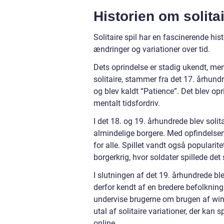
Historien om solitai
Solitaire spil har en fascinerende his
ændringer og variationer over tid.
Dets oprindelse er stadig ukendt, m
solitaire, stammer fra det 17. århundre
og blev kaldt “Patience”. Det blev op
mentalt tidsfordriv.
I det 18. og 19. århundrede blev soli
almindelige borgere. Med opfindelsen 
for alle. Spillet vandt også popularit
borgerkrig, hvor soldater spillede det
I slutningen af det 19. århundrede bl
derfor kendt af en bredere befolkning
undervise brugerne om brugen af wind
utal af solitaire variationer, der kan
online.