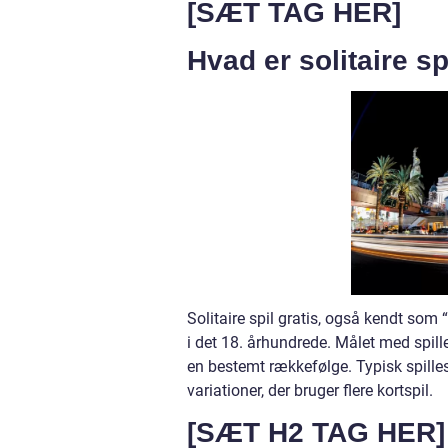
[SÆT TAG HER]
Hvad er solitaire sp
Solitaire spil gratis, også kendt som 
i det 18. århundrede. Målet med spille
en bestemt rækkefølge. Typisk spilles
variationer, der bruger flere kortspil.
[SÆT H2 TAG HER]