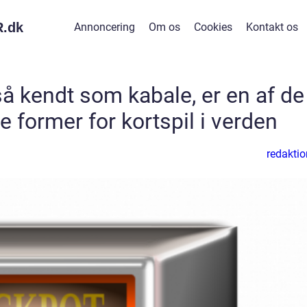
.
dk
Annoncering
Om os
Cookies
Kontakt os
gså kendt som kabale, er en af de
 former for kortspil i verden
redaktio