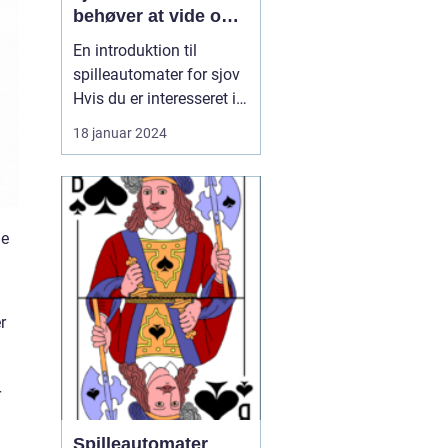
behøver at vide om
casino spil
En introduktion til
spilleautomater for sjov
Hvis du er interesseret i
casino spil, er
18 januar 2024
spilleautomater for sjov
en fantastisk måde at
prøve lykken på uden at
risikere faktiske penge.
ne
Disse sjove og
underholdende spil har
vundet stor popularitet
blan...
r
r
Spilleautomater