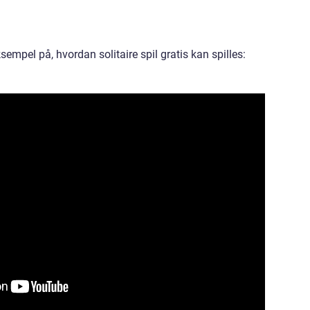
ksempel på, hvordan solitaire spil gratis kan spilles: