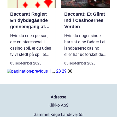
Baccarat Regler:
Baccarat: Et Glimt
En dybdegående
Ind i Casinoernes
gennemgang af
Verden
spillet og dets
Hvis du er en person,
Hvis du nogensinde
udvikling gennem
der er interesseret i
har sat dine fødder i et
tiden
casino spil, er du uden
landbaseret casino
tvivl stødt på spillet
eller har udforsket den
Baccarat....
spændende ver...
05 september 2023
05 september 2023
1
…
28
29
30
Adresse