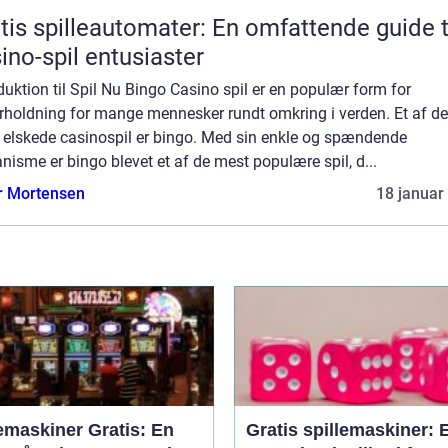
tis spilleautomater: En omfattende guide t
ino-spil entusiaster
duktion til Spil Nu Bingo Casino spil er en populær form for
rholdning for mange mennesker rundt omkring i verden. Et af de
 elskede casinospil er bingo. Med sin enkle og spændende
isme er bingo blevet et af de mest populære spil, d...
r Mortensen
18 januar
emaskiner Gratis: En
Gratis spillemaskiner: 