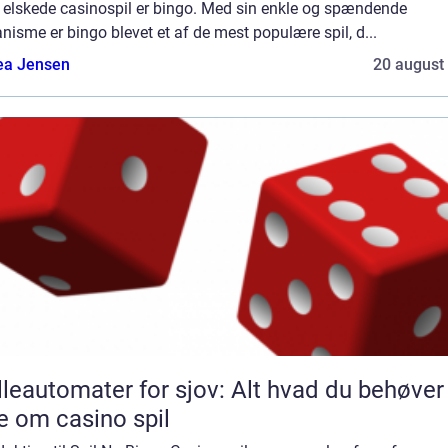
 elskede casinospil er bingo. Med sin enkle og spændende
isme er bingo blevet et af de mest populære spil, d...
ea Jensen
20 august
lleautomater for sjov: Alt hvad du behøver
e om casino spil