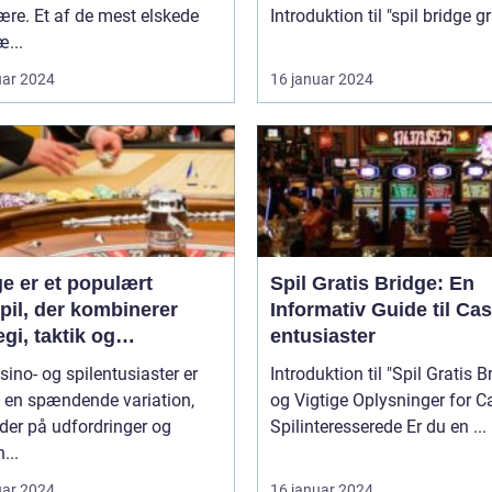
re. Et af de mest elskede
Introduktion til "spil bridge gr
...
uar 2024
16 januar 2024
e er et populært
Spil Gratis Bridge: En
pil, der kombinerer
Informativ Guide til Cas
egi, taktik og
entusiaster
rbejde
sino- og spilentusiaster er
Introduktion til "Spil Gratis B
e en spændende variation,
og Vigtige Oplysninger for C
der på udfordringer og
Spilinteresserede Er du en ...
...
uar 2024
16 januar 2024