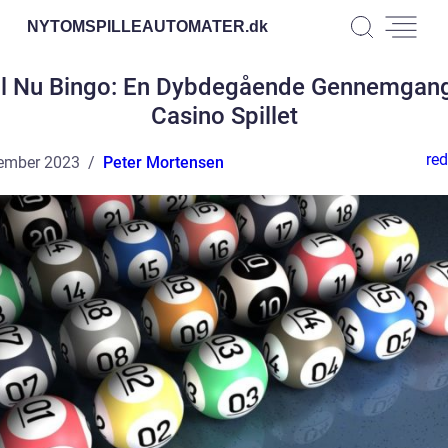
NYTOMSPILLEAUTOMATER.
dk
il Nu Bingo: En Dybdegående Gennemgang
Casino Spillet
red
ember 2023
Peter Mortensen