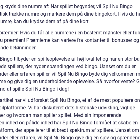
og kryds dine numre af: Når spillet begynder, vil Spil Nu Bingo
isk trække numre og markere dem på dine bingokort. Hvis du h
numre, kan du krydse dem af på dine kort.
præmier: Hvis du får alle numrene i en bestemt mønster eller ful
du præmien! Præmierne kan variere fra kontanter til bonusser og
de belønninger.
Bingo tilbyder en spilleoplevelse af høj kvalitet og har en stor b
ede spillere, der nyder spændingen ved bingo. Uanset om du er
der eller erfaren spiller, vil Spil Nu Bingo byde dig velkommen 
me og give dig en underholdende oplevelse. Så hvorfor vente? G
d at spille Spil Nu Bingo i dag!
artikel har vi udforsket Spil Nu Bingo, et af de mest populære on
ilplatforme. Vi har diskuteret dets historiske udvikling, vigtige
ner og hvordan man spiller spillet. Med sin imponerende
enlighed og pålidelighed har Spil Nu Bingo formået at skabe en
atform, der appellerer til et bredt spektrum af spillere. Uanset om
der eller erfaren, vil Spil Nu Bingo give dig en sjov og spænden