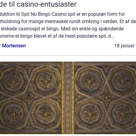
de til casino-entusiaster
duktion til Spil Nu Bingo Casino spil er en populær form for
rholdning for mange mennesker rundt omkring i verden. Et af de
 elskede casinospil er bingo. Med sin enkle og spændende
isme er bingo blevet et af de mest populære spil, d...
r Mortensen
18 januar