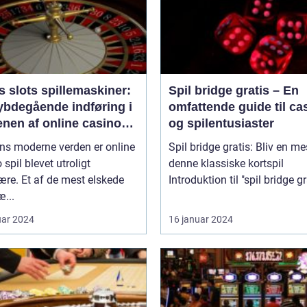
s slots spillemaskiner:
Spil bridge gratis – En
ybdegående indføring i
omfattende guide til ca
enen af online casino
og spilentusiaster
ns moderne verden er online
Spil bridge gratis: Bliv en mes
 spil blevet utroligt
denne klassiske kortspil
re. Et af de mest elskede
Introduktion til "spil bridge gr
...
uar 2024
16 januar 2024