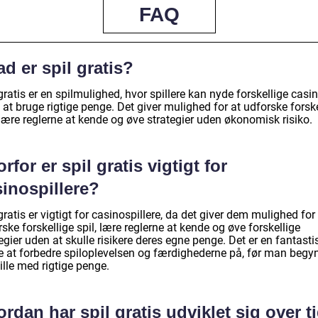
FAQ
d er spil gratis?
gratis er en spilmulighed, hvor spillere kan nyde forskellige casi
at bruge rigtige penge. Det giver mulighed for at udforske forske
 lære reglerne at kende og øve strategier uden økonomisk risiko.
rfor er spil gratis vigtigt for
inospillere?
gratis er vigtigt for casinospillere, da det giver dem mulighed for
ske forskellige spil, lære reglerne at kende og øve forskellige
egier uden at skulle risikere deres egne penge. Det er en fantasti
 at forbedre spiloplevelsen og færdighederne på, før man begy
ille med rigtige penge.
rdan har spil gratis udviklet sig over t