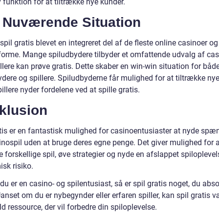
v funktion for at tiltrække nye kunder.
 Nuværende Situation
 spil gratis blevet en integreret del af de fleste online casinoer og
tforme. Mange spiludbydere tilbyder et omfattende udvalg af cas
lere kan prøve gratis. Dette skaber en win-win situation for båd
dere og spillere. Spiludbyderne får mulighed for at tiltrække nye
llere nyder fordelene ved at spille gratis.
klusion
atis er en fantastisk mulighed for casinoentusiaster at nyde sp
inospil uden at bruge deres egne penge. Det giver mulighed for a
 forskellige spil, øve strategier og nyde en afslappet spilopleve
sk risiko.
du er en casino- og spilentusiast, så er spil gratis noget, du abso
anset om du er nybegynder eller erfaren spiller, kan spil gratis 
d ressource, der vil forbedre din spiloplevelse.