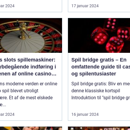
uar 2024
17 januar 2024
s slots spillemaskiner:
Spil bridge gratis – En
ybdegående indføring i
omfattende guide til ca
enen af online casino
og spilentusiaster
ns moderne verden er online
Spil bridge gratis: Bliv en mes
 spil blevet utroligt
denne klassiske kortspil
re. Et af de mest elskede
Introduktion til "spil bridge gr
...
uar 2024
16 januar 2024