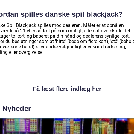
ordan spilles danske spil blackjack?
ke Spil Blackjack spilles mod dealeren. Målet er at opnå en
værdi på 21 eller så tæt på som muligt, uden at overskride det.
ger to kort, og baseret på din hånd og dealerens synlige kort,
er du beslutninger som at 'hitte' (bede om flere kort), 'stå' (behol
nuværende hånd) eller andre valgmuligheder som fordobling,
ing eller overgivelse.
Få læst flere indlæg her
e Nyheder