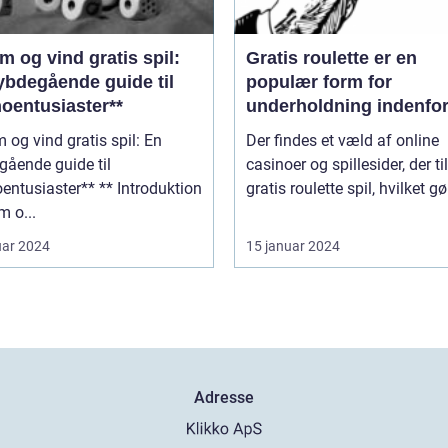
m og vind gratis spil:
Gratis roulette er en
ybdegående guide til
populær form for
oentusiaster**
underholdning indenfo
casinospil, der tilbyder
 og vind gratis spil: En
Der findes et væld af online
spillere muligheden for
gående guide til
casinoer og spillesider, der ti
nyde spændingen ved a
siaster** ** Introduktion
gratis roulette spil, hvilket gør
spille roulette uden at
m o...
risikere deres egne pe
uar 2024
15 januar 2024
Adresse