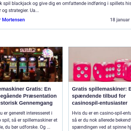
 spil blackjack og give dig en omfattende indføring i spillets his
r og strategier. Ua...
r Mortensen
18 januar
emaskiner Gratis: En
Gratis spillemaskiner: 
egående Præsentation
spændende tilbud for
istorisk Gennemgang
casinospil-entusiaster
u er generelt interesseret i
Hvis du er en casino-spil-ent
 spil, så er spillemaskiner et
så er du nok allerede beken
, du bør udforske. Og ...
spændingen ved at spinne hju