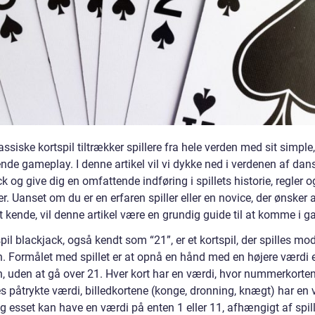
assiske kortspil tiltrækker spillere fra hele verden med sit simpl
de gameplay. I denne artikel vil vi dykke ned i verdenen af dans
k og give dig en omfattende indføring i spillets historie, regler o
er. Uanset om du er en erfaren spiller eller en novice, der ønsker 
at kende, vil denne artikel være en grundig guide til at komme i g
il blackjack, også kendt som “21”, er et kortspil, der spilles mo
n. Formålet med spillet er at opnå en hånd med en højere værdi 
n, uden at gå over 21. Hver kort har en værdi, hvor nummerkorten
s påtrykte værdi, billedkortene (konge, dronning, knægt) har en 
g esset kan have en værdi på enten 1 eller 11, afhængigt af spil