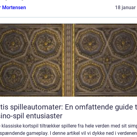
r Mortensen
18 januar
tis spilleautomater: En omfattende guide t
ino-spil entusiaster
 klassiske kortspil tiltrækker spillere fra hele verden med sit sim
pændende gameplay. I denne artikel vil vi dykke ned i verdenen