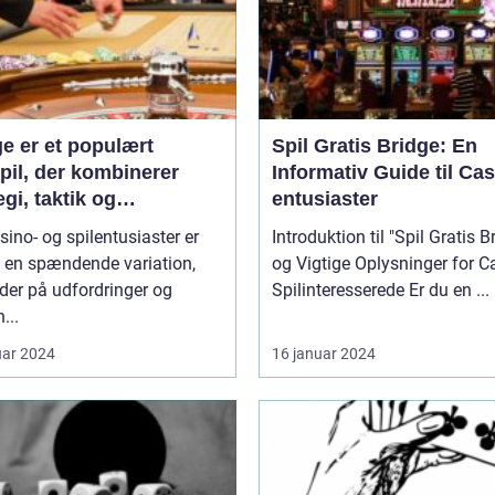
e er et populært
Spil Gratis Bridge: En
pil, der kombinerer
Informativ Guide til Cas
egi, taktik og
entusiaster
rbejde
sino- og spilentusiaster er
Introduktion til "Spil Gratis B
e en spændende variation,
og Vigtige Oplysninger for C
der på udfordringer og
Spilinteresserede Er du en ...
...
uar 2024
16 januar 2024