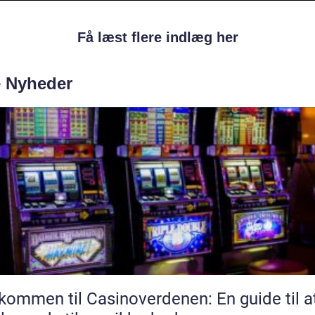
Få læst flere indlæg her
e Nyheder
kommen til Casinoverdenen: En guide til a