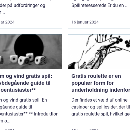
der på udfordringer og
Spilinteresserede Er du en ...
...
uar 2024
16 januar 2024
m og vind gratis spil:
Gratis roulette er en
ybdegående guide til
populær form for
oentusiaster**
underholdning indenfo
casinospil, der tilbyder
 og vind gratis spil: En
Der findes et væld af online
spillere muligheden for
gående guide til
casinoer og spillesider, der ti
nyde spændingen ved a
siaster** ** Introduktion
gratis roulette spil, hvilket gør
spille roulette uden at
m o...
risikere deres egne pe