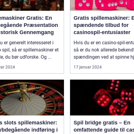
emaskiner Gratis: En
Gratis spillemaskiner: 
egående Præsentation
spændende tilbud for
istorisk Gennemgang
casinospil-entusiaster
u er generelt interesseret i
Hvis du er en casino-spil-ent
 spil, så er spillemaskiner et
så er du nok allerede beken
, du bør udforske. Og ...
spændingen ved at spinne hju
uar 2024
17 januar 2024
s slots spillemaskiner:
Spil bridge gratis – En
ybdegående indføring i
omfattende guide til ca