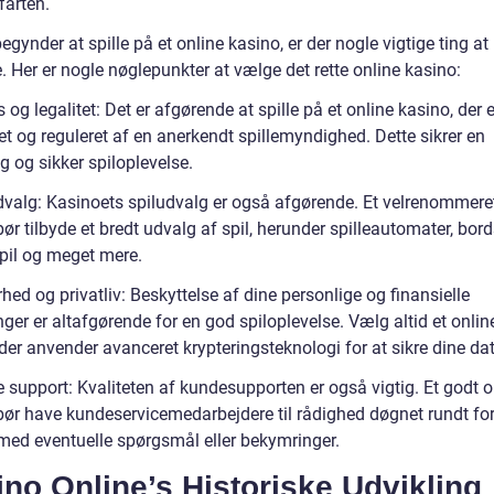
 farten.
egynder at spille på et online kasino, er der nogle vigtige ting at
. Her er nogle nøglepunkter at vælge det rette online kasino:
 og legalitet: Det er afgørende at spille på et online kasino, der e
et og reguleret af en anerkendt spillemyndighed. Dette sikrer en
g og sikker spiloplevelse.
dvalg: Kasinoets spiludvalg er også afgørende. Et velrenommere
ør tilbyde et bredt udvalg af spil, herunder spilleautomater, bords
spil og meget mere.
hed og privatliv: Beskyttelse af dine personlige og finansielle
ger er altafgørende for en god spiloplevelse. Vælg altid et onlin
der anvender avanceret krypteringsteknologi for at sikre dine da
 support: Kvaliteten af kundesupporten er også vigtig. Et godt o
bør have kundeservicemedarbejdere til rådighed døgnet rundt for
med eventuelle spørgsmål eller bekymringer.
no Online’s Historiske Udvikling