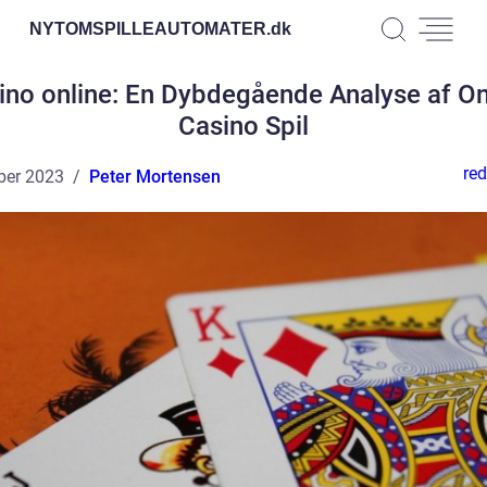
NYTOMSPILLEAUTOMATER.
dk
ino online: En Dybdegående Analyse af On
Casino Spil
red
ber 2023
Peter Mortensen