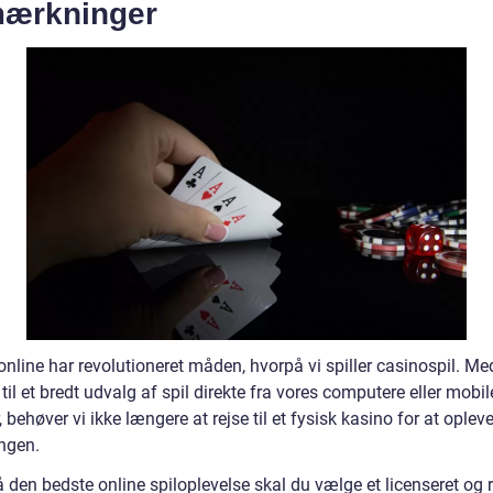
ærkninger
nline har revolutioneret måden, hvorpå vi spiller casinospil. Me
il et bredt udvalg af spil direkte fra vores computere eller mobil
 behøver vi ikke længere at rejse til et fysisk kasino for at oplev
ngen.
å den bedste online spiloplevelse skal du vælge et licenseret og 