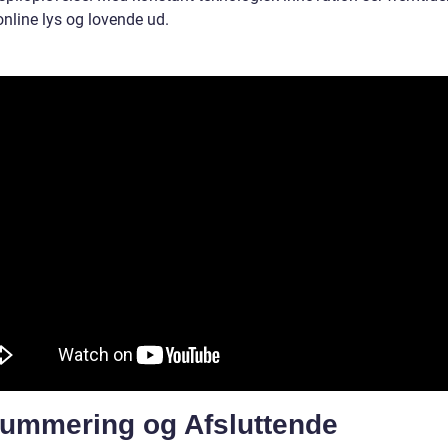
online lys og lovende ud.
ummering og Afsluttende