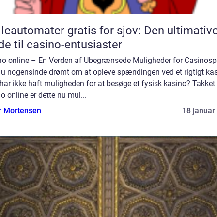
lleautomater gratis for sjov: Den ultimativ
de til casino-entusiaster
no online – En Verden af Ubegrænsede Muligheder for Casinospi
du nogensinde drømt om at opleve spændingen ved et rigtigt kas
har ikke haft muligheden for at besøge et fysisk kasino? Takket
o online er dette nu mul...
r Mortensen
18 januar