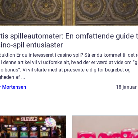
tis spilleautomater: En omfattende guide t
ino-spil entusiaster
duktion Er du interesseret i casino spil? Så er du kommet til det r
 I denne artikel vil vi udforske alt, hvad der er værd at vide om “g
o bonus”. Vi vil starte med at præsentere dig for begrebet og
gheden af ...
r Mortensen
18 januar