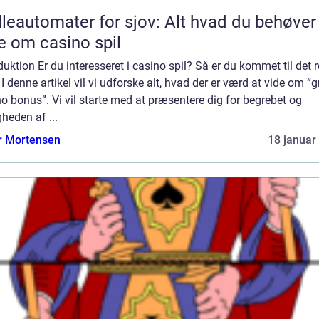
lleautomater for sjov: Alt hvad du behøver
e om casino spil
duktion Er du interesseret i casino spil? Så er du kommet til det r
 I denne artikel vil vi udforske alt, hvad der er værd at vide om “g
o bonus”. Vi vil starte med at præsentere dig for begrebet og
gheden af ...
r Mortensen
18 januar