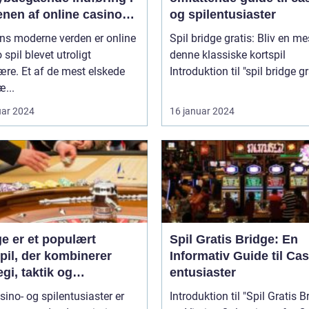
enen af online casino
og spilentusiaster
ns moderne verden er online
Spil bridge gratis: Bliv en mes
 spil blevet utroligt
denne klassiske kortspil
re. Et af de mest elskede
Introduktion til "spil bridge gr
...
uar 2024
16 januar 2024
e er et populært
Spil Gratis Bridge: En
pil, der kombinerer
Informativ Guide til Cas
egi, taktik og
entusiaster
rbejde
sino- og spilentusiaster er
Introduktion til "Spil Gratis B