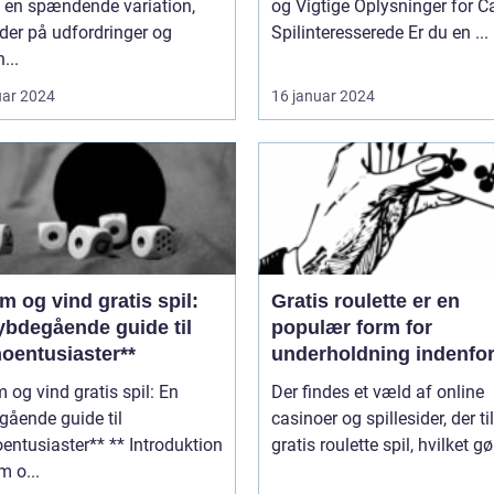
e en spændende variation,
og Vigtige Oplysninger for C
der på udfordringer og
Spilinteresserede Er du en ...
...
uar 2024
16 januar 2024
m og vind gratis spil:
Gratis roulette er en
ybdegående guide til
populær form for
oentusiaster**
underholdning indenfo
casinospil, der tilbyder
 og vind gratis spil: En
Der findes et væld af online
spillere muligheden for
gående guide til
casinoer og spillesider, der ti
nyde spændingen ved a
siaster** ** Introduktion
gratis roulette spil, hvilket gør
spille roulette uden at
m o...
risikere deres egne pe