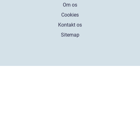
Om os
Cookies
Kontakt os
Sitemap