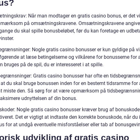
us?
tningskrav: Når man modtager en gratis casino bonus, er det vi
pmærksom på omsætningskravene. Omsætningskravene angiver
ange du skal spille bonusbeløbet, før du kan foretage en udbeta
inster.
egrænsninger: Nogle gratis casino bonusser er kun gyldige på vis
fgørende at læse betingelserne og vilkårene for bonusserne for at
n bruges på de spil, du er interesseret i at spille.
begrænsninger: Gratis casino bonusser har ofte en tidsbegrænsn
, at du skal bruge bonussen inden for en bestemt tidsramme for 
t miste den. Så sørg for at være opmærksom på tidsbegrænsni
maksimere udnyttelsen af din bonus.
skoder: Nogle gratis casino bonusser kræver brug af bonuskoder
tiveret. Det er vigtigt at indtaste den korrekte bonuskode, når du 
s for at undgå eventuelle misforståelser eller tab af bonusgevin
orisk udvikling af gratis casino