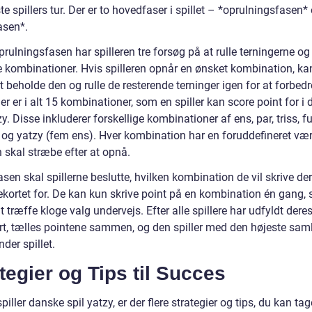
e spillers tur. Der er to hovedfaser i spillet – *oprulningsfasen*
asen*.
rulningsfasen har spilleren tre forsøg på at rulle terningerne o
 kombinationer. Hvis spilleren opnår en ønsket kombination, ka
 beholde den og rulle de resterende terninger igen for at forbedr
er er i alt 15 kombinationer, som en spiller kan score point for i
zy. Disse inkluderer forskellige kombinationer af ens, par, triss, fu
t og yatzy (fem ens). Hver kombination har en foruddefineret væ
n skal stræbe efter at opnå.
asen skal spillerne beslutte, hvilken kombination de vil skrive de
kortet for. De kan kun skrive point på en kombination én gang, s
at træffe kloge valg undervejs. Efter alle spillere har udfyldt dere
rt, tælles pointene sammen, og den spiller med den højeste sam
nder spillet.
tegier og Tips til Succes
piller danske spil yatzy, er der flere strategier og tips, du kan tag