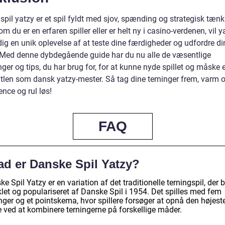
pil yatzy er et spil fyldt med sjov, spænding og strategisk tænk
m du er en erfaren spiller eller er helt ny i casino-verdenen, vil y
dig en unik oplevelse af at teste dine færdigheder og udfordre di
 Med denne dybdegående guide har du nu alle de væsentlige
ger og tips, du har brug for, for at kunne nyde spillet og måske
itlen som dansk yatzy-mester. Så tag dine terninger frem, varm op
nce og rul løs!
FAQ
ad er Danske Spil Yatzy?
e Spil Yatzy er en variation af det traditionelle terningspil, der 
let og populariseret af Danske Spil i 1954. Det spilles med fem
nger og et pointskema, hvor spillere forsøger at opnå den højest
e ved at kombinere terningerne på forskellige måder.