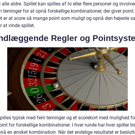
 i alle aldre. Spillet kan spilles af to eller flere personer og involve
m terninger for at opnå forskellige kombinationer, der giver point.
t er at score så mange point som muligt og opnå den højeste 
r at vinde spillet.
ndlæggende Regler og Pointsyst
spilles typisk med fem terninger og et scorekort med mulighed fo
oint for forskellige kombinationer. I hver runde har hver spiller tr
nå en ønsket kombination. Når det endelige resultatet er beslutte