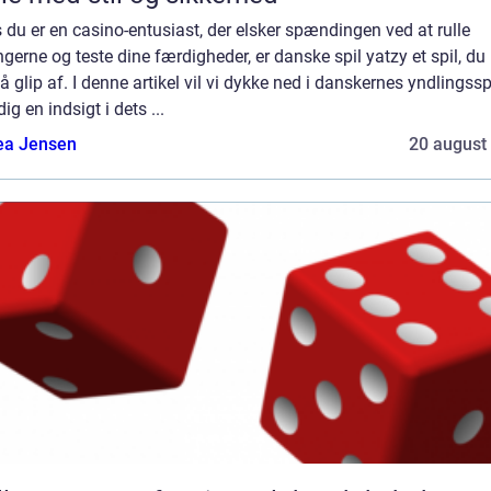
 du er en casino-entusiast, der elsker spændingen ved at rulle
ngerne og teste dine færdigheder, er danske spil yatzy et spil, du
å glip af. I denne artikel vil vi dykke ned i danskernes yndlingssp
dig en indsigt i dets ...
ea Jensen
20 august