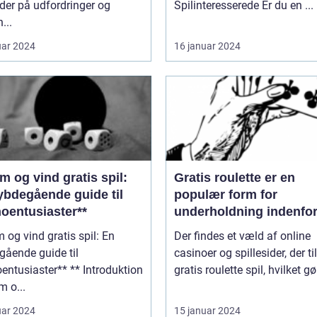
der på udfordringer og
Spilinteresserede Er du en ...
...
uar 2024
16 januar 2024
m og vind gratis spil:
Gratis roulette er en
ybdegående guide til
populær form for
oentusiaster**
underholdning indenfo
casinospil, der tilbyder
 og vind gratis spil: En
Der findes et væld af online
spillere muligheden for
gående guide til
casinoer og spillesider, der ti
nyde spændingen ved a
siaster** ** Introduktion
gratis roulette spil, hvilket gør
spille roulette uden at
m o...
risikere deres egne pe
uar 2024
15 januar 2024