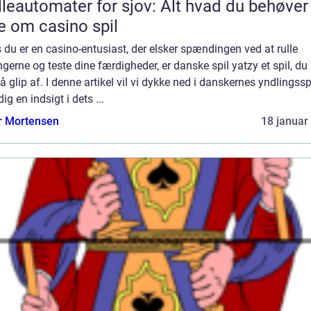
lleautomater for sjov: Alt hvad du behøver
e om casino spil
 du er en casino-entusiast, der elsker spændingen ved at rulle
ngerne og teste dine færdigheder, er danske spil yatzy et spil, du
å glip af. I denne artikel vil vi dykke ned i danskernes yndlingssp
dig en indsigt i dets ...
r Mortensen
18 januar