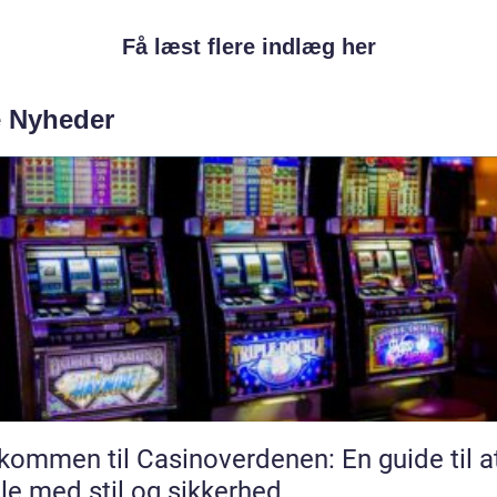
Få læst flere indlæg her
e Nyheder
kommen til Casinoverdenen: En guide til a
lle med stil og sikkerhed