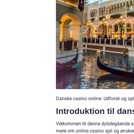
Danske casino online: Udforsk og op
Introduktion til da
Velkommen til denne dybdegående arti
mere om online casino spil og ønsker 