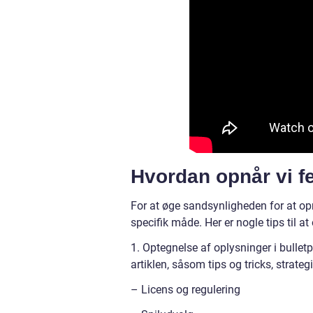
Hvordan opnår vi f
For at øge sandsynligheden for at opn
specifik måde. Her er nogle tips til at 
1. Optegnelse af oplysninger i bulletp
artiklen, såsom tips og tricks, strategi
– Licens og regulering