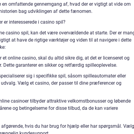
tere en omfattende gennemgang af, hvad der er vigtigt at vide om
historien bag udviklingen af dette fænomen.
er er interesserede i casino spil?
line casino spil, kan det være overvældende at starte. Der er man
igtigt at have de rigtige værktøjer og viden til at navigere i dette
ke:
et online casino, skal du altid sikre dig, at det er licenseret og
. Dette garanterer en sikker og retfærdig spilleoplevelse.
pecialiserer sig i specifikke spil, såsom spilleautomater eller
t udvalg. Vælg et casino, der passer til dine præferencer og
ine casinoer tilbyder attraktive velkomstbonusser og løbende
ne og betingelserne for disse tilbud, da de kan variere
 afgørende, hvis du har brug for hjælp eller har spørgsmål. Vælg
tilgængelig kundesupport.