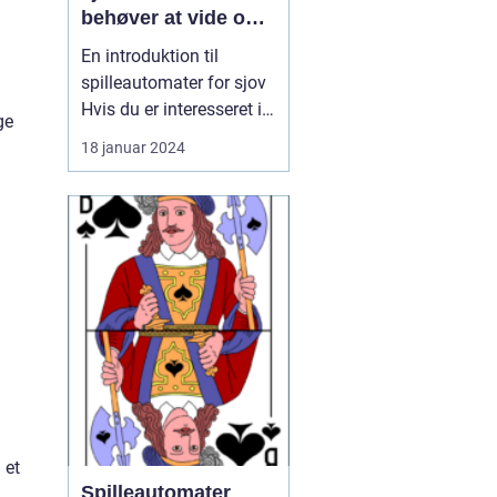
behøver at vide om
casino spil
En introduktion til
spilleautomater for sjov
Hvis du er interesseret i
ge
casino spil, er
18 januar 2024
spilleautomater for sjov
en fantastisk måde at
prøve lykken på uden at
risikere faktiske penge.
Disse sjove og
underholdende spil har
vundet stor popularitet
blan...
 et
Spilleautomater