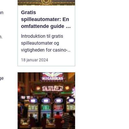
Gratis
un
spilleautomater: En
omfattende guide til
casino-spil
Introduktion til gratis
n.
entusiaster
spilleautomater og
vigtigheden for casino-
spil interesserede I dag
18 januar 2024
er det ikke længere
nødvendigt at besøge et
fysisk casino eller betale
ge
penge for at nyde
spændingen ved
spilleautomater. Gratis
spilleautomater er blevet
en p...