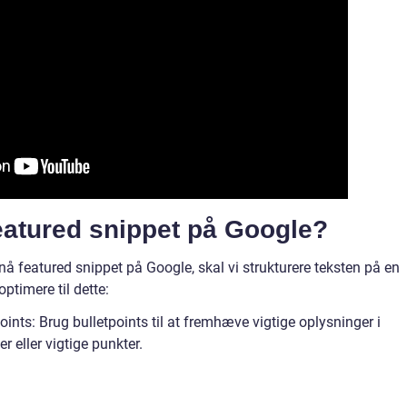
eatured snippet på Google?
å featured snippet på Google, skal vi strukturere teksten på en
optimere til dette:
oints: Brug bulletpoints til at fremhæve vigtige oplysninger i
er eller vigtige punkter.