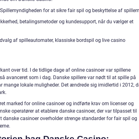
pillemyndigheden for at sikre fair spil og beskyttelse af spiller
ikkerhed, betalingsmetoder og kundesupport, når du vælger et
dvalg af spilleautomater, klassiske bordspil og live casino
nt over tid. I de tidlige dage af online casinoer var spillene
å avanceret som i dag. Danske spillere var nødt til at spille på
var mange lokale muligheder. Det ændrede sig imidlertid i 2012, 
ark.
ret marked for online casinoer og indførte krav om licenser og
ske operatører at etablere danske casinoer, der var tilpasset til
 at danske casinoer overholder strenge standarder for fair spil og
lerne.
storien bag Danske Casino: