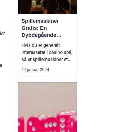
Spillemaskiner
Gratis: En
der
Dybdegående
Præsentation og
Hvis du er generelt
Historisk
interesseret i casino spil,
Gennemgang
så er spillemaskiner et
e
område, du bør udforske.
17 januar 2024
Og hvad er bedre end at
kunne spille på
spillemaskiner gratis? I
denne artikel vil vi dykke
ned i verdenen af
spillemaskiner gratis og
udforske, hvad der...