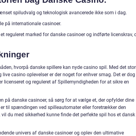
ænset spiludvalg og teknologisk avancerede ikke som i dag.
le på internationale casinoer.
et reguleret marked for danske casinoer og indførte licenskrav, 
kninger
åden, hvorpå danske spillere kan nyde casino spil. Med det stor
g live casino oplevelser er der noget for enhver smag. Det er dog
er licenseret og reguleret af Spillemyndigheden for at sikre en
ken på danske casinoer, så sørg for at vælge et, der opfylder dine
r til spændingen ved spilleautomater eller foretrækker den
, vil du med sikkerhed kunne finde det perfekte spil hos et dansk
ndende univers af danske casinoer og oplev den ultimative