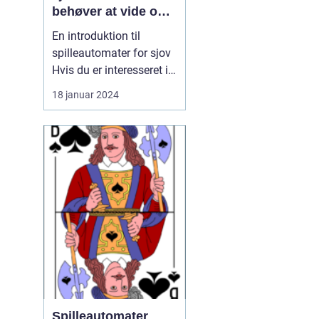
behøver at vide om
casino spil
En introduktion til
spilleautomater for sjov
Hvis du er interesseret i
casino spil, er
18 januar 2024
spilleautomater for sjov
en fantastisk måde at
prøve lykken på uden at
risikere faktiske penge.
Disse sjove og
underholdende spil har
vundet stor popularitet
blan...
Spilleautomater