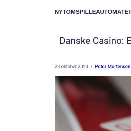
NYTOMSPILLEAUTOMATER
Danske Casino: En
23 oktober 2023
Peter Mortensen