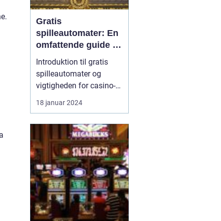
ne.
Gratis
spilleautomater: En
omfattende guide til
casino-spil
Introduktion til gratis
entusiaster
spilleautomater og
vigtigheden for casino-
spil interesserede I dag
18 januar 2024
er det ikke længere
nødvendigt at besøge et
fysisk casino eller betale
da
penge for at nyde
spændingen ved
spilleautomater. Gratis
spilleautomater er blevet
en p...