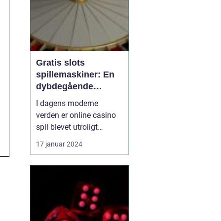
Gratis slots
spillemaskiner: En
dybdegående
indføring i verdenen
I dagens moderne
af online casino spil
verden er online casino
spil blevet utroligt
populære. Et af de mest
17 januar 2024
elskede og spændende
spil er ingen ringere end
gratis slots
spillemaskiner. Denne
artikel vil tage dig med
på en rejse gennem