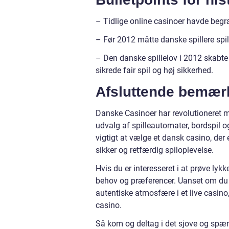
– Tidlige online casinoer havde begr
– Før 2012 måtte danske spillere spil
– Den danske spillelov i 2012 skabte 
sikrede fair spil og høj sikkerhed.
Afsluttende bemær
Danske Casinoer har revolutioneret m
udvalg af spilleautomater, bordspil o
vigtigt at vælge et dansk casino, der 
sikker og retfærdig spiloplevelse.
Hvis du er interesseret i at prøve lyk
behov og præferencer. Uanset om du e
autentiske atmosfære i et live casino
casino.
Så kom og deltag i det sjove og spæ