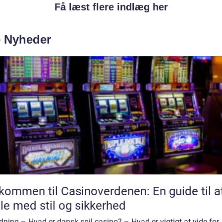
Få læst flere indlæg her
e Nyheder
kommen til Casinoverdenen: En guide til a
lle med stil og sikkerhed
dning – Hvad er dansk spil casino? – Hvad er vigtigt at vide for