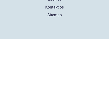
Kontakt os
Sitemap