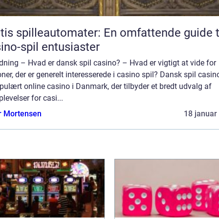
tis spilleautomater: En omfattende guide t
ino-spil entusiaster
dning – Hvad er dansk spil casino? – Hvad er vigtigt at vide for
ner, der er generelt interesserede i casino spil? Dansk spil casin
pulært online casino i Danmark, der tilbyder et bredt udvalg af
plevelser for casi...
r Mortensen
18 januar