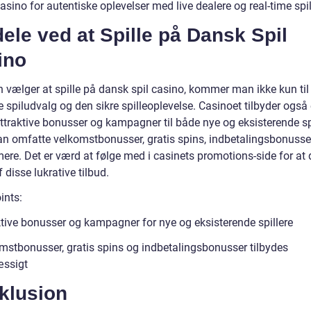
asino for autentiske oplevelser med live dealere og real-time spi
ele ved at Spille på Dansk Spil
ino
 vælger at spille på dansk spil casino, kommer man ikke kun til
e spiludvalg og den sikre spilleoplevelse. Casinoet tilbyder også
ttraktive bonusser og kampagner til både nye og eksisterende spi
an omfatte velkomstbonusser, gratis spins, indbetalingsbonusse
ere. Det er værd at følge med i casinets promotions-side for at
f disse lukrative tilbud.
ints:
ktive bonusser og kampagner for nye og eksisterende spillere
mstbonusser, gratis spins og indbetalingsbonusser tilbydes
ssigt
klusion