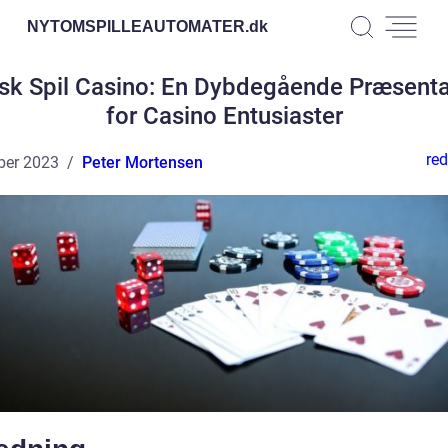
NYTOMSPILLEAUTOMATER.
dk
sk Spil Casino: En Dybdegående Præsenta
for Casino Entusiaster
red
ber 2023
Peter Mortensen