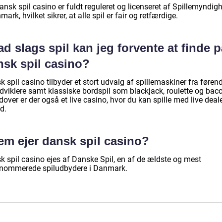
ansk spil casino er fuldt reguleret og licenseret af Spillemyndi
mark, hvilket sikrer, at alle spil er fair og retfærdige.
d slags spil kan jeg forvente at finde p
nsk spil casino?
 spil casino tilbyder et stort udvalg af spillemaskiner fra føren
dviklere samt klassiske bordspil som blackjack, roulette og bacc
over er der også et live casino, hvor du kan spille med live deale
id.
em ejer dansk spil casino?
k spil casino ejes af Danske Spil, en af de ældste og mest
enommerede spiludbydere i Danmark.