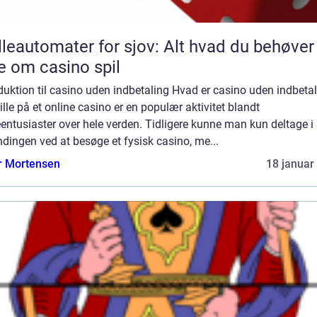
lleautomater for sjov: Alt hvad du behøver
e om casino spil
duktion til casino uden indbetaling Hvad er casino uden indbeta
ille på et online casino er en populær aktivitet blandt
eentusiaster over hele verden. Tidligere kunne man kun deltage i
ingen ved at besøge et fysisk casino, me...
r Mortensen
18 januar