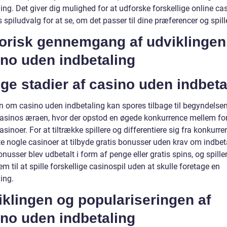
ing. Det giver dig mulighed for at udforske forskellige online ca
 spiludvalg for at se, om det passer til dine præferencer og spille
torisk gennemgang af udviklingen
ino uden indbetaling
ige stadier af casino uden indbeta
en om casino uden indbetaling kan spores tilbage til begyndelsen
casinos æraen, hvor der opstod en øgede konkurrence mellem for
asinoer. For at tiltrække spillere og differentiere sig fra konkurre
e nogle casinoer at tilbyde gratis bonusser uden krav om indbet
nusser blev udbetalt i form af penge eller gratis spins, og spill
m til at spille forskellige casinospil uden at skulle foretage en
ing.
klingen og populariseringen af
ino uden indbetaling