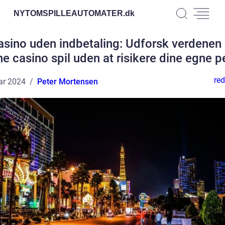
NYTOMSPILLEAUTOMATER.
dk
asino uden indbetaling: Udforsk verdenen 
ne casino spil uden at risikere dine egne 
red
ar 2024
Peter Mortensen