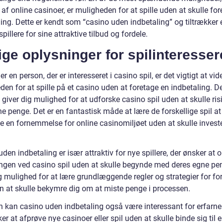
 af online casinoer, er muligheden for at spille uden at skulle fo
ing. Dette er kendt som “casino uden indbetaling” og tiltrækker 
 spillere for sine attraktive tilbud og fordele.
ige oplysninger for spilinteresse
er en person, der er interesseret i casino spil, er det vigtigt at vi
en for at spille på et casino uden at foretage en indbetaling. D
giver dig mulighed for at udforske casino spil uden at skulle ris
e penge. Det er en fantastisk måde at lære de forskellige spil a
e en fornemmelse for online casinomiljøet uden at skulle invest
den indbetaling er især attraktiv for nye spillere, der ønsker at 
gen ved casino spil uden at skulle begynde med deres egne pe
g mulighed for at lære grundlæggende regler og strategier for for
en at skulle bekymre dig om at miste penge i processen.
 kan casino uden indbetaling også være interessant for erfarne s
er at afprøve nye casinoer eller spil uden at skulle binde sig til 