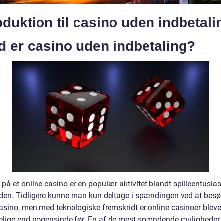
oduktion til casino uden indbetali
d er casino uden indbetaling?
e på et online casino er en populær aktivitet blandt spilleentusias
rden. Tidligere kunne man kun deltage i spændingen ved at besø
casino, men med teknologiske fremskridt er online casinoer blev
elige end nogensinde før. En af de mest spændende muligheder,