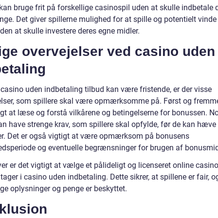
 kan bruge frit på forskellige casinospil uden at skulle indbetale 
ge. Det giver spillerne mulighed for at spille og potentielt vinde 
den at skulle investere deres egne midler.
ige overvejelser ved casino uden
etaling
casino uden indbetaling tilbud kan være fristende, er der visse
elser, som spillere skal være opmærksomme på. Først og fremme
igt at læse og forstå vilkårene og betingelserne for bonussen. N
an have strenge krav, som spillere skal opfylde, før de kan hæve
er. Det er også vigtigt at være opmærksom på bonusens
edsperiode og eventuelle begrænsninger for brugen af bonusmid
r er det vigtigt at vælge et pålideligt og licenseret online casino
ager i casino uden indbetaling. Dette sikrer, at spillene er fair, o
ige oplysninger og penge er beskyttet.
klusion