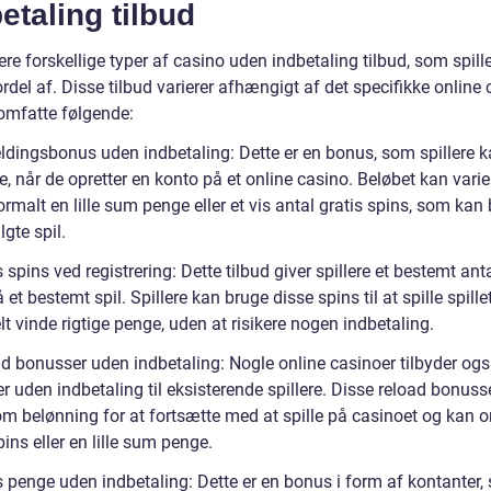
etaling tilbud
lere forskellige typer af casino uden indbetaling tilbud, som spill
rdel af. Disse tilbud varierer afhængigt af det specifikke online
omfatte følgende:
eldingsbonus uden indbetaling: Dette er en bonus, som spillere 
, når de opretter en konto på et online casino. Beløbet kan vari
ormalt en lille sum penge eller et vis antal gratis spins, som kan
gte spil.
s spins ved registrering: Dette tilbud giver spillere et bestemt anta
 et bestemt spil. Spillere kan bruge disse spins til at spille spille
lt vinde rigtige penge, uden at risikere nogen indbetaling.
ad bonusser uden indbetaling: Nogle online casinoer tilbyder og
 uden indbetaling til eksisterende spillere. Disse reload bonuss
om belønning for at fortsætte med at spille på casinoet og kan 
pins eller en lille sum penge.
s penge uden indbetaling: Dette er en bonus i form af kontanter,