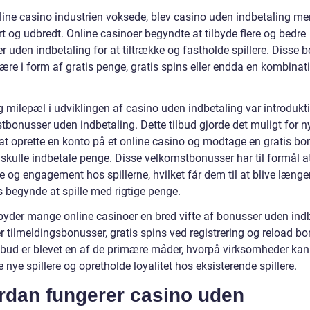
ine casino industrien voksede, blev casino uden indbetaling me
t og udbredt. Online casinoer begyndte at tilbyde flere og bedre
 uden indbetaling for at tiltrække og fastholde spillere. Disse 
ære i form af gratis penge, gratis spins eller endda en kombinat
g milepæl i udviklingen af casino uden indbetaling var introdukt
tbonusser uden indbetaling. Dette tilbud gjorde det muligt for n
 at oprette en konto på et online casino og modtage en gratis bo
 skulle indbetale penge. Disse velkomstbonusser har til formål a
e og engagement hos spillerne, hvilket får dem til at blive længe
s begynde at spille med rigtige penge.
lbyder mange online casinoer en bred vifte af bonusser uden indb
 tilmeldingsbonusser, gratis spins ved registrering og reload bo
ilbud er blevet en af de primære måder, hvorpå virksomheder kan
e nye spillere og opretholde loyalitet hos eksisterende spillere.
rdan fungerer casino uden