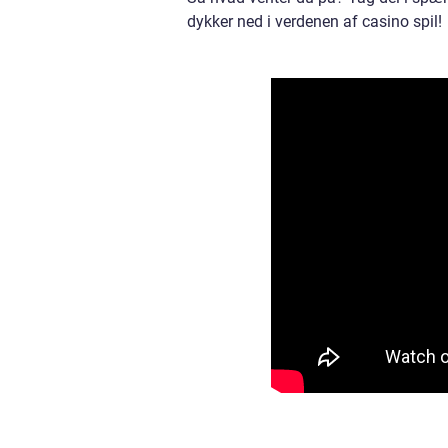
dykker ned i verdenen af casino spil!