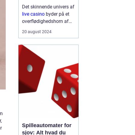
med stil og
Det skinnende univers af
sikkerhed
live casino
byder på et
overflødighedshorn af
spil, lys, spænding og
20 august 2024
muligheden for at vinde
stort. Uanset om du er en
erfaren spille...
em
,
Spilleautomater for
r
sjov: Alt hvad du