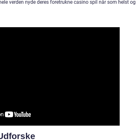
 hele verden nyde deres foretrukne casino spil når som helst og
 Udforske