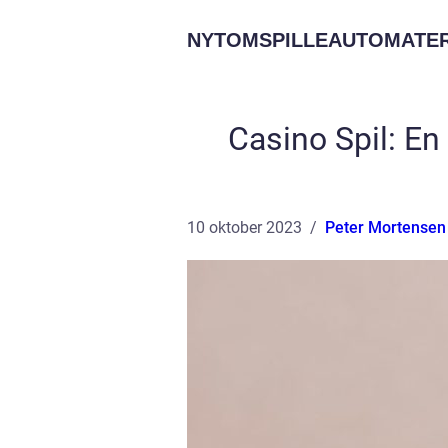
NYTOMSPILLEAUTOMATER
Casino Spil: E
10 oktober 2023
Peter Mortensen