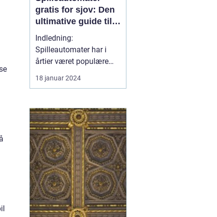
gratis for sjov: Den
ultimative guide til
casino-entusiaster
Indledning:
Spilleautomater har i
årtier været populære
se
blandt casino-
18 januar 2024
entusiaster verden over.
Den spændende
oplevelse ved at dreje
hjulene og håbe på den
store gevinst er nok til at
å
tiltrække mange spillere.
Men hvad med
muligheden for at spille
spi...
il