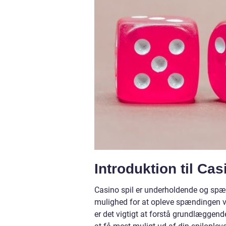
Introduktion til Cas
Casino spil er underholdende og spænd
mulighed for at opleve spændingen ve
er det vigtigt at forstå grundlæggen