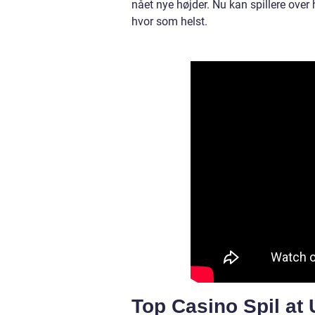
nået nye højder. Nu kan spillere over
hvor som helst.
Top Casino Spil at