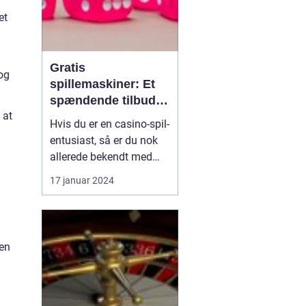
et
Gratis
og
spillemaskiner: Et
spændende tilbud
 at
for casinospil-
Hvis du er en casino-spil-
entusiaster
entusiast, så er du nok
allerede bekendt med
spændingen ved at
17 januar 2024
spinne hjulene på en
spillemaskine og håbe
på den store gevinst.
Men har du nogensinde
 en
overvejet at prøve de
gratis spillemaskiner? I
denne artikel vil vi
udfors...