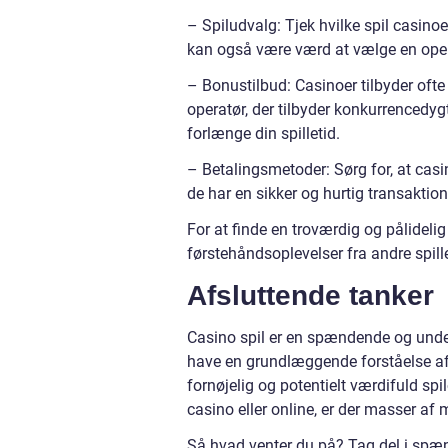
– Spiludvalg: Tjek hvilke spil casinoe
kan også være værd at vælge en opera
– Bonustilbud: Casinoer tilbyder ofte 
operatør, der tilbyder konkurrencedy
forlænge din spilletid.
– Betalingsmetoder: Sørg for, at casi
de har en sikker og hurtig transaktio
For at finde en troværdig og pålideli
førstehåndsoplevelser fra andre spill
Afsluttende tanker
Casino spil er en spændende og und
have en grundlæggende forståelse af 
fornøjelig og potentielt værdifuld sp
casino eller online, er der masser af 
Så hvad venter du på? Tag del i spæn