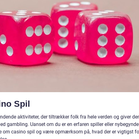
ino Spil
ende aktiviteter, der tiltrækker folk fra hele verden og giver d
d gambling. Uanset om du er en erfaren spiller eller nybegynder
de om casino spil og være opmærksom på, hvad der er vigtigst fo