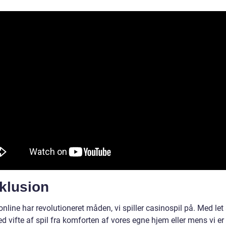
klusion
nline har revolutioneret måden, vi spiller casinospil på. Med le
red vifte af spil fra komforten af vores egne hjem eller mens vi er