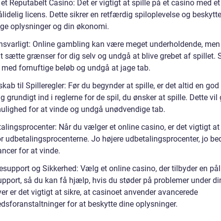
et Reputabelt Casino: Det er vigtigt at spille på et casino med et
lidelig licens. Dette sikrer en retfærdig spiloplevelse og beskytte
ige oplysninger og din økonomi.
ansvarligt: Online gambling kan være meget underholdende, men 
at sætte grænser for dig selv og undgå at blive grebet af spillet. 
e med fornuftige beløb og undgå at jage tab.
kab til Spilleregler: Før du begynder at spille, er det altid en god 
g grundigt ind i reglerne for de spil, du ønsker at spille. Dette vil
mulighed for at vinde og undgå unødvendige tab.
alingsprocenter: Når du vælger et online casino, er det vigtigt at
r udbetalingsprocenterne. Jo højere udbetalingsprocenter, jo bed
ncer for at vinde.
support og Sikkerhed: Vælg et online casino, der tilbyder en pål
pport, så du kan få hjælp, hvis du støder på problemer under din
r er det vigtigt at sikre, at casinoet anvender avancerede
dsforanstaltninger for at beskytte dine oplysninger.