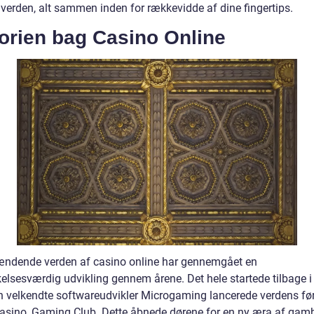
 verden, alt sammen inden for rækkevidde af dine fingertips.
orien bag Casino Online
ndende verden af casino online har gennemgået en
lsesværdig udvikling gennem årene. Det hele startede tilbage i
n velkendte softwareudvikler Microgaming lancerede verdens fø
casino, Gaming Club. Dette åbnede dørene for en ny æra af gamb