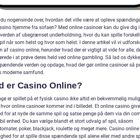
du nogensinde over, hvordan det ville være at opleve spændinge
 casino hjemme fra sofaen? Med online casinoer kan du give dig i
verden af ubegrænset underholdning, hvor du kan spille forskell
il når som helst og hvor som helst. I denne artikel vil vi udforsk
 af casino online, herunder hvad der er vigtigt at vide for alle, de
erede i at prøve deres held ved online gambling. Så lad os dykke
pændende verden og opdage, hvad der gør online casinoer så 
s moderne samfund.
d er Casino Online?
ge er spillet på et fysisk casino ikke altid en bekvemmelig muli
 hvor online casinoer kommer ind i billedet. Et online casino give
d for at nyde de samme spil og satse penge på dem via din co
bil enhed. Du kan vælge blandt et stort udvalg af spil, såsom
tomater, poker, blackjack, roulette og meget mere. Casino online
ghed for at spille disse spændende spil alene eller med andre sp