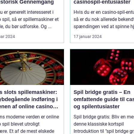
istorisk Gennemgang
casinospil-entusiaster
u er generelt interesseret i
Hvis du er en casino-spil-ent
 spil, så er spillemaskiner et
så er du nok allerede beken
, du bør udforske. Og ...
spændingen ved at spinne hju
uar 2024
17 januar 2024
s slots spillemaskiner:
Spil bridge gratis – En
ybdegående indføring i
omfattende guide til ca
enen af online casino
og spilentusiaster
ns moderne verden er online
Spil bridge gratis: Bliv en mes
 spil blevet utroligt
denne klassiske kortspil
re. Et af de mest elskede
Introduktion til "spil bridge gr