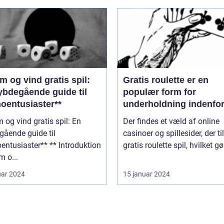
m og vind gratis spil:
Gratis roulette er en
ybdegående guide til
populær form for
oentusiaster**
underholdning indenfo
casinospil, der tilbyder
 og vind gratis spil: En
Der findes et væld af online
spillere muligheden for
gående guide til
casinoer og spillesider, der ti
nyde spændingen ved a
siaster** ** Introduktion
gratis roulette spil, hvilket gør
spille roulette uden at
m o...
risikere deres egne pe
uar 2024
15 januar 2024