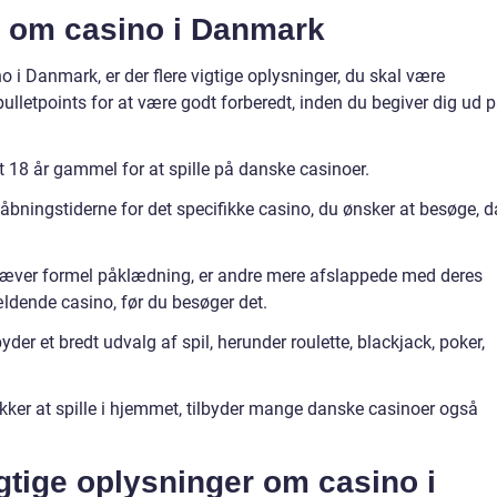
r om casino i Danmark
 i Danmark, er der flere vigtige oplysninger, du skal være
lletpoints for at være godt forberedt, inden du begiver dig ud 
18 år gammel for at spille på danske casinoer.
ningstiderne for det specifikke casino, du ønsker at besøge, d
ræver formel påklædning, er andre mere afslappede med deres
ældende casino, før du besøger det.
der et bredt udvalg af spil, herunder roulette, blackjack, poker,
kker at spille i hjemmet, tilbyder mange danske casinoer også
igtige oplysninger om casino i