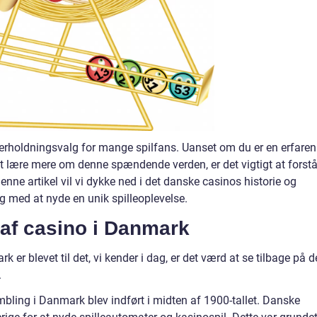
erholdningsvalg for mange spilfans. Uanset om du er en erfaren
 at lære mere om denne spændende verden, er det vigtigt at forstå
nne artikel vil vi dykke ned i det danske casinos historie og
ig med at nyde en unik spilleoplevelse.
 af casino i Danmark
k er blevet til det, vi kender i dag, er det værd at se tilbage på 
.
mbling i Danmark blev indført i midten af 1900-tallet. Danske