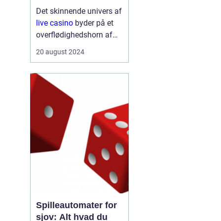
med stil og
Det skinnende univers af
sikkerhed
live casino
byder på et
overflødighedshorn af
spil, lys, spænding og
20 august 2024
muligheden for at vinde
stort. Uanset om du er en
erfaren spille...
Spilleautomater for
sjov: Alt hvad du