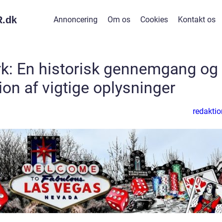
.
dk
Annoncering
Om os
Cookies
Kontakt os
k: En historisk gennemgang og
on af vigtige oplysninger
redaktio