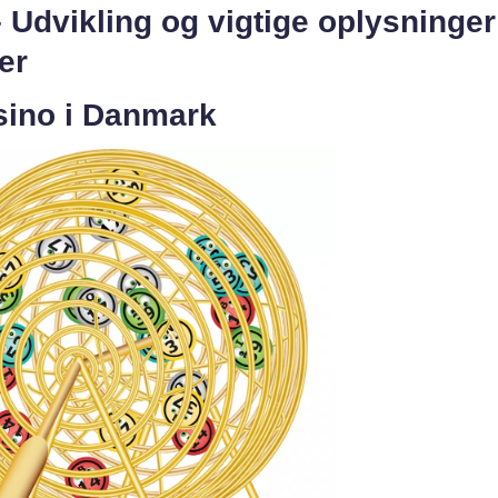
 Udvikling og vigtige oplysninger
er
sino i Danmark