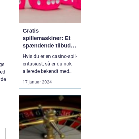
Gratis
spillemaskiner: Et
spændende tilbud
for casinospil-
Hvis du er en casino-spil-
entusiaster
entusiast, så er du nok
ge
allerede bekendt med
med
spændingen ved at
yde
17 januar 2024
spinne hjulene på en
spillemaskine og håbe
på den store gevinst.
Men har du nogensinde
overvejet at prøve de
gratis spillemaskiner? I
denne artikel vil vi
udfors...