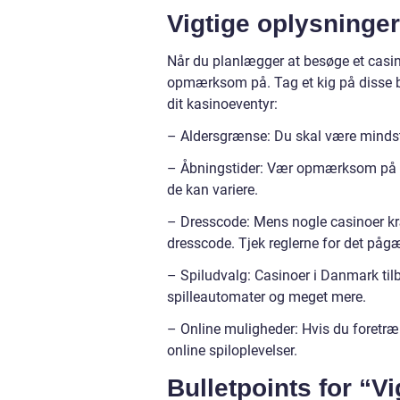
Vigtige oplysninge
Når du planlægger at besøge et casino
opmærksom på. Tag et kig på disse bu
dit kasinoeventyr:
– Aldersgrænse: Du skal være mindst 
– Åbningstider: Vær opmærksom på åb
de kan variere.
– Dresscode: Mens nogle casinoer k
dresscode. Tjek reglerne for det påg
– Spiludvalg: Casinoer i Danmark tilby
spilleautomater og meget mere.
– Online muligheder: Hvis du foretræ
online spiloplevelser.
Bulletpoints for “V