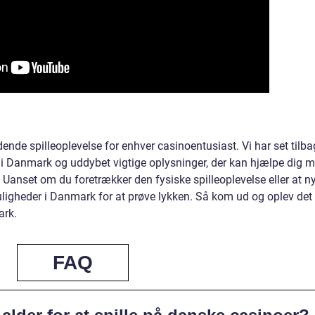
de spilleoplevelse for enhver casinoentusiast. Vi har set tilba
o i Danmark og uddybet vigtige oplysninger, der kan hjælpe dig 
. Uanset om du foretrækker den fysiske spilleoplevelse eller at n
uligheder i Danmark for at prøve lykken. Så kom ud og oplev det
ark.
FAQ