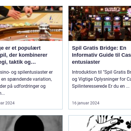
e er et populært
Spil Gratis Bridge: En
pil, der kombinerer
Informativ Guide til Cas
egi, taktik og
entusiaster
rbejde
sino- og spilentusiaster er
Introduktion til "Spil Gratis B
e en spændende variation,
og Vigtige Oplysninger for C
der på udfordringer og
Spilinteresserede Er du en ...
...
uar 2024
16 januar 2024