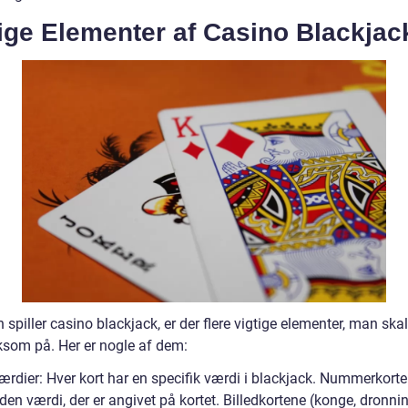
ige Elementer af Casino Blackjac
spiller casino blackjack, er der flere vigtige elementer, man ska
om på. Her er nogle af dem:
ærdier: Hver kort har en specifik værdi i blackjack. Nummerkorte
den værdi, der er angivet på kortet. Billedkortene (konge, dronni