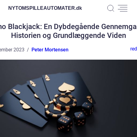
NYTOMSPILLEAUTOMATER.
dk
no Blackjack: En Dybdegående Gennemga
Historien og Grundlæggende Viden
red
ember 2023
Peter Mortensen