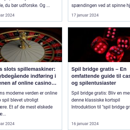
, du bør udforske. Og ...
spændingen ved at spinne hju
uar 2024
17 januar 2024
s slots spillemaskiner:
Spil bridge gratis – En
ybdegående indføring i
omfattende guide til ca
enen af online casino
og spilentusiaster
ns moderne verden er online
Spil bridge gratis: Bliv en mes
 spil blevet utroligt
denne klassiske kortspil
re. Et af de mest elskede
Introduktion til "spil bridge gr
...
uar 2024
16 januar 2024