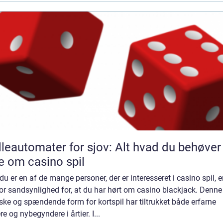
lleautomater for sjov: Alt hvad du behøver
e om casino spil
du er en af de mange personer, der er interesseret i casino spil, e
or sandsynlighed for, at du har hørt om casino blackjack. Denne
ske og spændende form for kortspil har tiltrukket både erfarne
ere og nybegyndere i årtier. I...