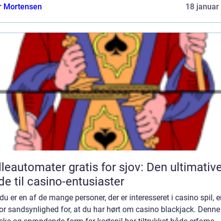
r Mortensen
18 januar
lleautomater gratis for sjov: Den ultimativ
de til casino-entusiaster
du er en af de mange personer, der er interesseret i casino spil, e
or sandsynlighed for, at du har hørt om casino blackjack. Denne