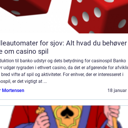
lleautomater for sjov: Alt hvad du behøver
e om casino spil
duktion til banko udstyr og dets betydning for casinospil Banko
r udgør rygraden i ethvert casino, da det er afgørende for afvikl
 bred vifte af spil og aktiviteter. For enhver, der er interesseret i
ospil, er det vigtigt at ...
r Mortensen
18 januar