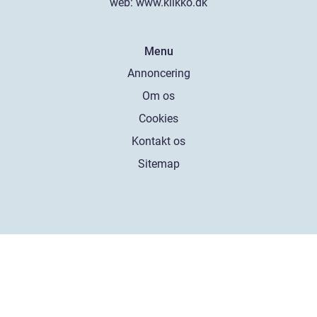
web:
www.klikko.dk
Menu
Annoncering
Om os
Cookies
Kontakt os
Sitemap