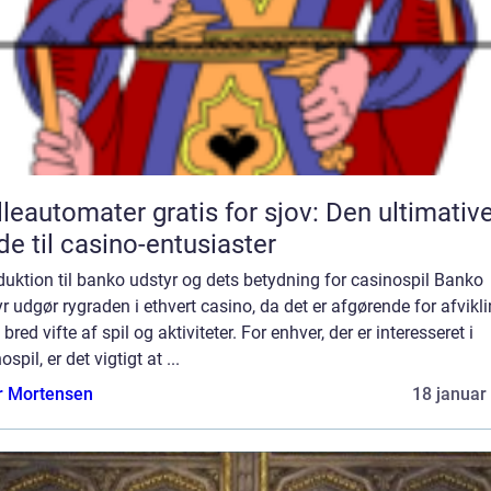
lleautomater gratis for sjov: Den ultimativ
de til casino-entusiaster
duktion til banko udstyr og dets betydning for casinospil Banko
r udgør rygraden i ethvert casino, da det er afgørende for afvikl
 bred vifte af spil og aktiviteter. For enhver, der er interesseret i
ospil, er det vigtigt at ...
r Mortensen
18 januar