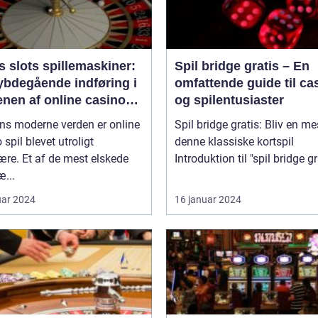
s slots spillemaskiner:
Spil bridge gratis – En
ybdegående indføring i
omfattende guide til ca
enen af online casino
og spilentusiaster
ns moderne verden er online
Spil bridge gratis: Bliv en mes
 spil blevet utroligt
denne klassiske kortspil
re. Et af de mest elskede
Introduktion til "spil bridge gr
...
uar 2024
16 januar 2024