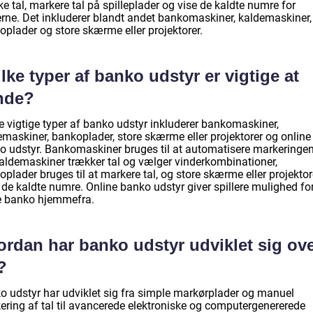
e tal, markere tal på spilleplader og vise de kaldte numre for
lerne. Det inkluderer blandt andet bankomaskiner, kaldemaskiner,
oplader og store skærme eller projektorer.
lke typer af banko udstyr er vigtige at
nde?
e vigtige typer af banko udstyr inkluderer bankomaskiner,
emaskiner, bankoplader, store skærme eller projektorer og online
o udstyr. Bankomaskiner bruges til at automatisere markeringen
 kaldemaskiner trækker tal og vælger vinderkombinationer,
plader bruges til at markere tal, og store skærme eller projektor
 de kaldte numre. Online banko udstyr giver spillere mulighed for
le banko hjemmefra.
ordan har banko udstyr udviklet sig ov
?
o udstyr har udviklet sig fra simple markørplader og manuel
ering af tal til avancerede elektroniske og computergenererede