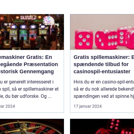
emaskiner Gratis: En
Gratis spillemaskiner: 
egående Præsentation
spændende tilbud for
istorisk Gennemgang
casinospil-entusiaster
u er generelt interesseret i
Hvis du er en casino-spil-ent
 spil, så er spillemaskiner et
så er du nok allerede beken
, du bør udforske. Og ...
spændingen ved at spinne hju
uar 2024
17 januar 2024