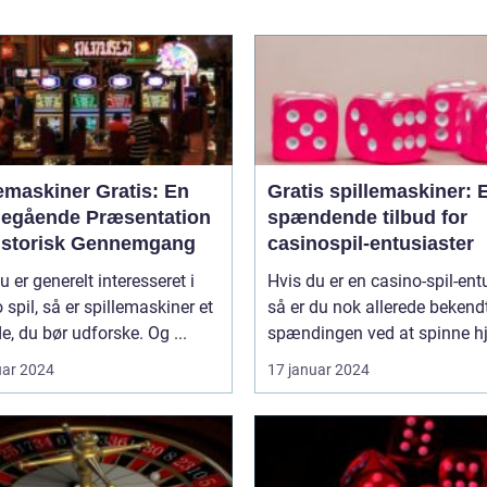
emaskiner Gratis: En
Gratis spillemaskiner: 
egående Præsentation
spændende tilbud for
istorisk Gennemgang
casinospil-entusiaster
u er generelt interesseret i
Hvis du er en casino-spil-ent
 spil, så er spillemaskiner et
så er du nok allerede beken
, du bør udforske. Og ...
spændingen ved at spinne hju
uar 2024
17 januar 2024