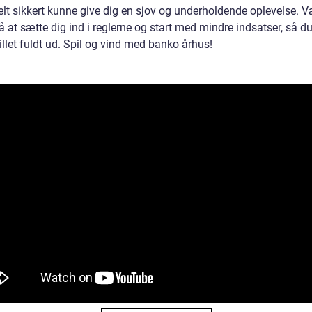
elt sikkert kunne give dig en sjov og underholdende oplevelse. V
å at sætte dig ind i reglerne og start med mindre indsatser, så d
llet fuldt ud. Spil og vind med banko århus!