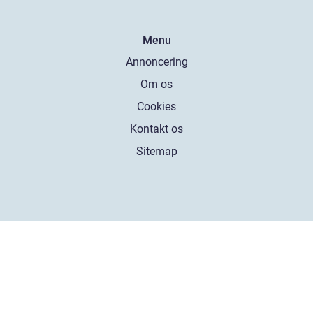
Menu
Annoncering
Om os
Cookies
Kontakt os
Sitemap