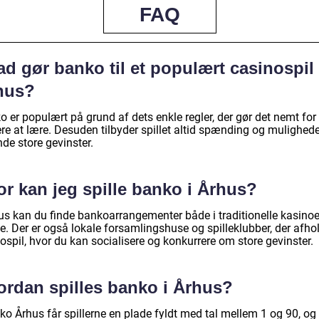
FAQ
d gør banko til et populært casinospil 
hus?
 er populært på grund af dets enkle regler, der gør det nemt for
ere at lære. Desuden tilbyder spillet altid spænding og mulighed
nde store gevinster.
r kan jeg spille banko i Århus?
hus kan du finde bankoarrangementer både i traditionelle kasinoe
e. Der er også lokale forsamlingshuse og spilleklubber, der afho
spil, hvor du kan socialisere og konkurrere om store gevinster.
ordan spilles banko i Århus?
ko Århus får spillerne en plade fyldt med tal mellem 1 og 90, og 