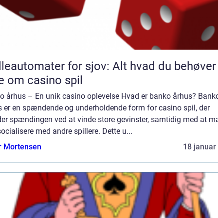
lleautomater for sjov: Alt hvad du behøver
e om casino spil
o århus – En unik casino oplevelse Hvad er banko århus? Bank
s er en spændende og underholdende form for casino spil, der
yder spændingen ved at vinde store gevinster, samtidig med at m
ocialisere med andre spillere. Dette u...
r Mortensen
18 januar