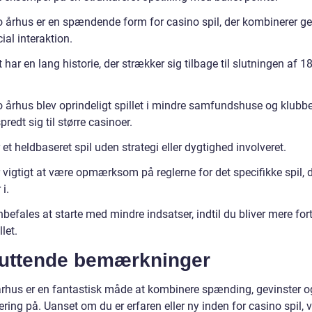
 århus er en spændende form for casino spil, der kombinerer ge
al interaktion.
t har en lang historie, der strækker sig tilbage til slutningen af 1
 århus blev oprindeligt spillet i mindre samfundshuse og klubb
predt sig til større casinoer.
 et heldbaseret spil uden strategi eller dygtighed involveret.
 vigtigt at være opmærksom på reglerne for det specifikke spil, 
 i.
befales at starte med mindre indsatser, indtil du bliver mere fort
let.
luttende bemærkninger
rhus er en fantastisk måde at kombinere spænding, gevinster o
ering på. Uanset om du er erfaren eller ny inden for casino spil, 